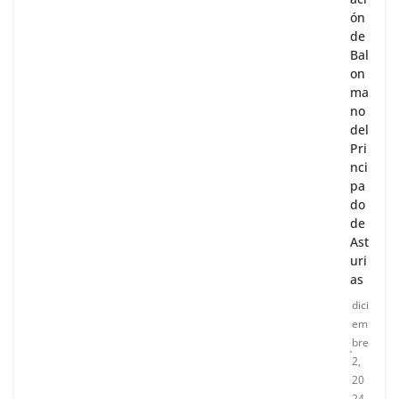
ón
de
Bal
on
ma
no
del
Pri
nci
pa
do
de
Ast
uri
as
dici
em
bre
2,
20
24