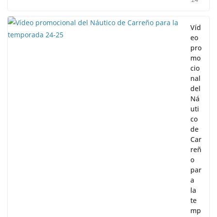
Víd
eo
pro
mo
cio
nal
del
Ná
uti
co
de
Car
reñ
o
par
a
la
te
mp