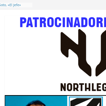
oto, «El Jefe»
l ordinaria de la
a del Balonmano
BA), rueda de
ntación
aciones de la
dad 2025 de ABMPA
HF