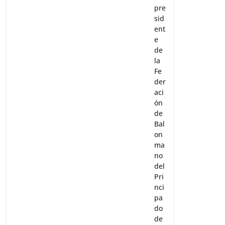
pre
sid
ent
e
de
la
Fe
der
aci
ón
de
Bal
on
ma
no
del
Pri
nci
pa
do
de