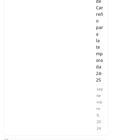
de
Car
reñ
o
par
a
la
te
mp
ora
da
24-
25
sep
tie
mb
re
9,
20
24