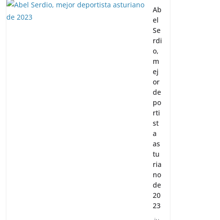
Ab
el
Se
rdi
o,
m
ej
or
de
po
rti
st
a
as
tu
ria
no
de
20
23
ju