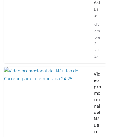
Ast
uri
as
dici
em
bre
2,
20
24
Víd
eo
pro
mo
cio
nal
del
Ná
uti
co