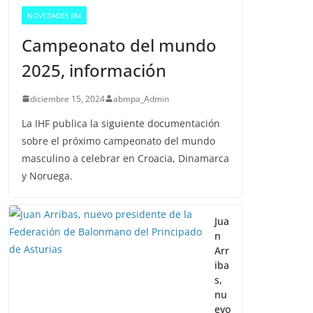
NOVEDADES BM
Campeonato del mundo
2025, información
diciembre 15, 2024
abmpa_Admin
La IHF publica la siguiente documentación
sobre el próximo campeonato del mundo
masculino a celebrar en Croacia, Dinamarca
y Noruega.
Jua
n
Arr
iba
s,
nu
evo