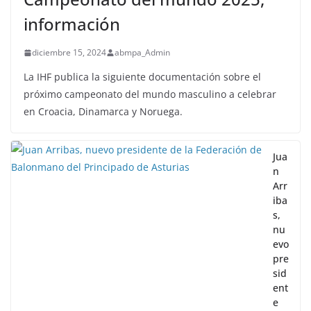
información
diciembre 15, 2024
abmpa_Admin
La IHF publica la siguiente documentación sobre el
próximo campeonato del mundo masculino a celebrar
en Croacia, Dinamarca y Noruega.
Jua
n
Arr
iba
s,
nu
evo
pre
sid
ent
e