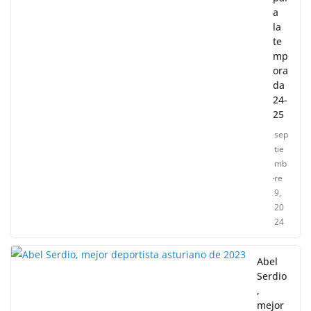
a
la
te
mp
ora
da
24-
25
sep
tie
mb
re
9,
20
24
Abel
Serdio
,
mejor