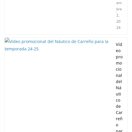
em
bre
2,
20
24
Víd
eo
pro
mo
cio
nal
del
Ná
uti
co
de
Car
reñ
o
par