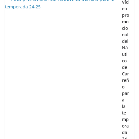
Víd
eo
pro
mo
cio
nal
del
Ná
uti
co
de
Car
reñ
o
par
a
la
te
mp
ora
da
24-