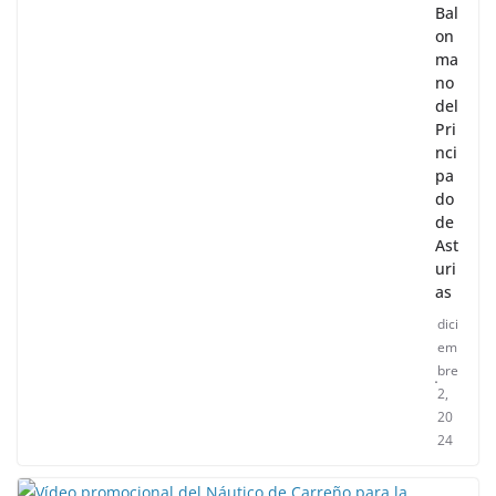
Bal
on
ma
no
del
Pri
nci
pa
do
de
Ast
uri
as
dici
em
bre
2,
20
24