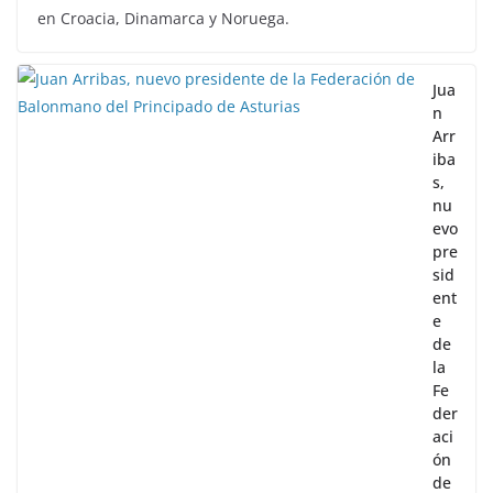
en Croacia, Dinamarca y Noruega.
Jua
n
Arr
iba
s,
nu
evo
pre
sid
ent
e
de
la
Fe
der
aci
ón
de