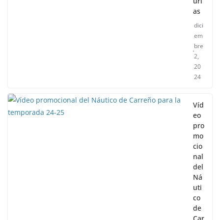
uri
as
dici
em
bre
2,
20
24
Víd
eo
pro
mo
cio
nal
del
Ná
uti
co
de
Car