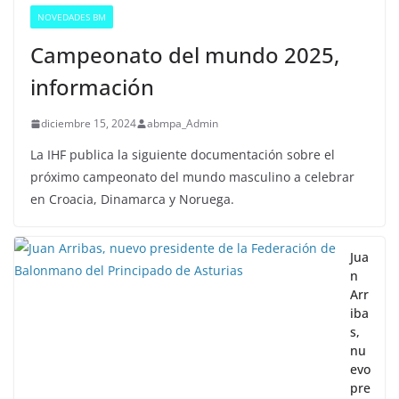
NOVEDADES BM
Campeonato del mundo 2025,
información
diciembre 15, 2024
abmpa_Admin
La IHF publica la siguiente documentación sobre el
próximo campeonato del mundo masculino a celebrar
en Croacia, Dinamarca y Noruega.
Jua
n
Arr
iba
s,
nu
evo
pre