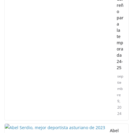
reñ
o
par
a
la
te
mp
ora
da
24-
25
sep
tie
mb
re
9,
20
24
Abel