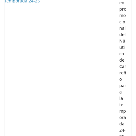
eo
pro
mo
cio
nal
del
Ná
uti
co
de
Car
reñ
o
par
a
la
te
mp
ora
da
24-