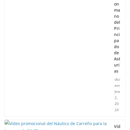
on
ma
no
del
Pri
nci
pa
do
de
Ast
uri
as
dici
em
bre
2,
20
24
Víd