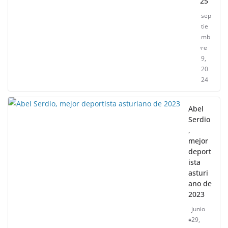
25
sep
tie
mb
re
9,
20
24
Abel
Serdio
,
mejor
deport
ista
asturi
ano de
2023
junio
29,