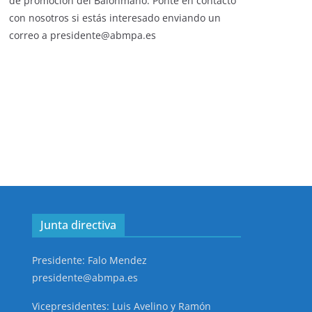
de promoción del Balonmano. Ponte en contacto
con nosotros si estás interesado enviando un
correo a presidente@abmpa.es
Junta directiva
Presidente: Falo Mendez
presidente@abmpa.es
Vicepresidentes: Luis Avelino y Ramón