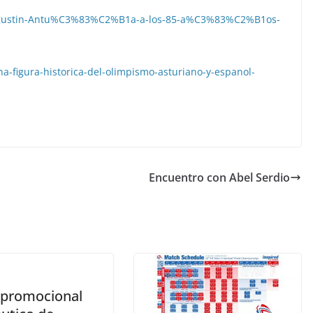
ce-Agustin-Antu%C3%83%C2%B1a-a-los-85-a%C3%83%C2%B1os-
na-figura-historica-del-olimpismo-asturiano-y-espanol-
Encuentro con Abel Serdio
 promocional