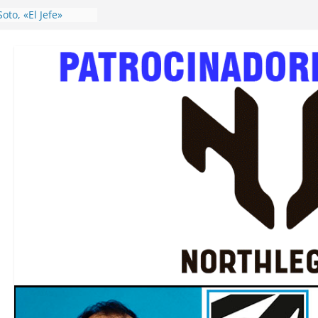
oto, «El Jefe»
l ordinaria de la
a del Balonmano
BA), rueda de
ntación
aciones de la
dad 2025 de ABMPA
HF