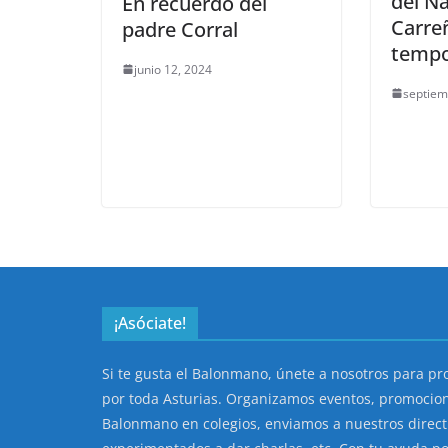
del N
En recuerdo del
Carre
padre Corral
tempo
junio 12, 2024
septiem
¡Asóciate!
Si te gusta el Balonmano, únete a nosotros para p
por toda Asturias. Organizamos eventos, promocio
Balonmano en colegios, enviamos a nuestros direc