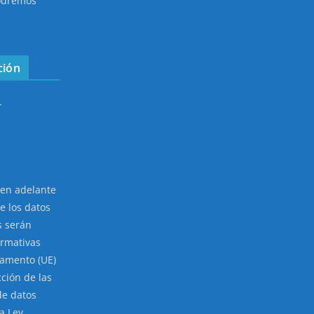
podremos
ción
-
 en adelante
e los datos
s serán
ormativas
lamento (UE)
cción de las
de datos
la Ley