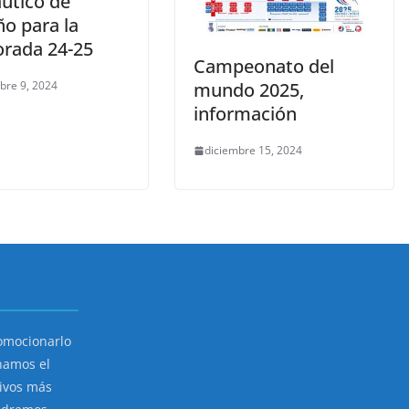
áutico de
ño para la
rada 24-25
Campeonato del
bre 9, 2024
mundo 2025,
información
diciembre 15, 2024
romocionarlo
namos el
tivos más