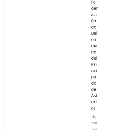
Fe
der
aci
ón
de
Bal
on
ma
no
del
Pri
nci
pa
do
de
Ast
uri
as
dici
em
bre