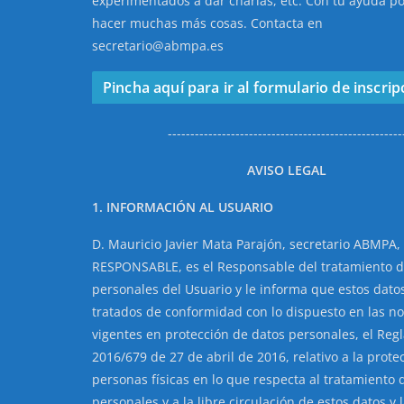
experimentados a dar charlas, etc. Con tu ayuda 
hacer muchas más cosas. Contacta en
secretario@abmpa.es
Pincha aquí para ir al formulario de inscrip
----------------------------------------------------
AVISO LEGAL
1. INFORMACIÓN AL USUARIO
D. Mauricio Javier Mata Parajón, secretario ABMPA,
RESPONSABLE, es el Responsable del tratamiento d
personales del Usuario y le informa que estos dato
tratados de conformidad con lo dispuesto en las n
vigentes en protección de datos personales, el Reg
2016/679 de 27 de abril de 2016, relativo a la prote
personas físicas en lo que respecta al tratamiento 
personales y a la libre circulación de estos datos y 